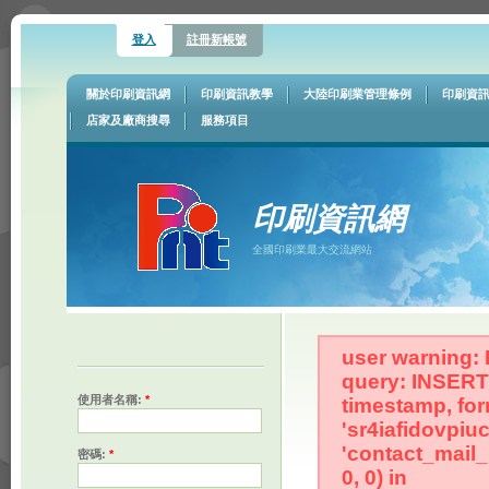
登入
註冊新帳號
關於印刷資訊網
印刷資訊教學
大陸印刷業管理條例
印刷資
店家及廠商搜尋
服務項目
印刷資訊網
全國印刷業最大交流網站
user warning: 
query: INSERT 
使用者名稱:
*
timestamp, for
'sr4iafidovpiu
'contact_mail
密碼:
*
0, 0) in