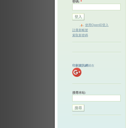
密碼:
*
使用OpenID登入
註冊新帳號
索取新密碼
印刷資訊網
就在
搜尋本站: