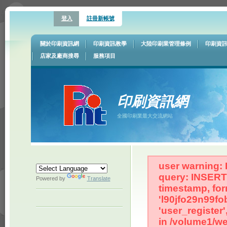
登入
註冊新帳號
關於印刷資訊網
印刷資訊教學
大陸印刷業管理條例
印刷資
店家及廠商搜尋
服務項目
印刷資訊網
全國印刷業最大交流網站
user warning: 
query: INSERT 
Powered by
Translate
timestamp, for
'l90jfo29n99fo
'user_register
in /volume1/we